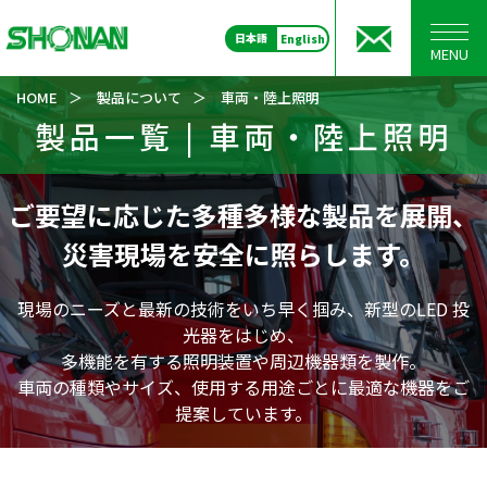
日本語
English
MENU
HOME
＞
製品について
＞
車両・陸上照明
製品一覧 | 車両・陸上照明
ご要望に応じた多種多様な製品を展開、
災害現場を安全に照らします。
現場のニーズと最新の技術をいち早く掴み、新型のLED 投
光器をはじめ、
多機能を有する照明装置や周辺機器類を製作。
車両の種類やサイズ、使用する用途ごとに最適な機器をご
提案しています。