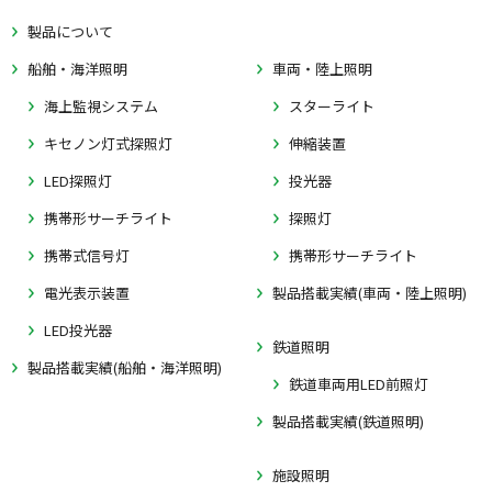
製品について
船舶・海洋照明
車両・陸上照明
海上監視システム
スターライト
キセノン灯式探照灯
伸縮装置
LED探照灯
投光器
携帯形サーチライト
探照灯
携帯式信号灯
携帯形サーチライト
電光表示装置
製品搭載実績(車両・陸上照明)
LED投光器
鉄道照明
製品搭載実績(船舶・海洋照明)
鉄道車両用LED前照灯
製品搭載実績(鉄道照明)
施設照明