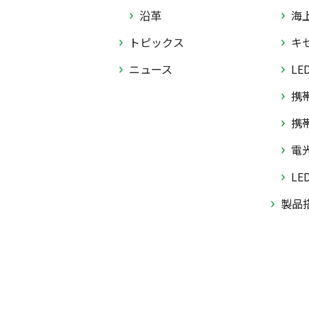
沿革
海
トピックス
キ
ニュース
LE
携
携
電
LE
製品