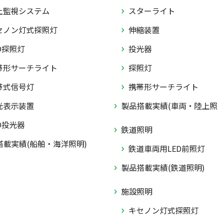
上監視システム
スターライト
セノン灯式探照灯
伸縮装置
D探照灯
投光器
帯形サーチライト
探照灯
帯式信号灯
携帯形サーチライト
光表示装置
製品搭載実績(車両・陸上照
D投光器
鉄道照明
搭載実績(船舶・海洋照明)
鉄道車両用LED前照灯
製品搭載実績(鉄道照明)
施設照明
キセノン灯式探照灯