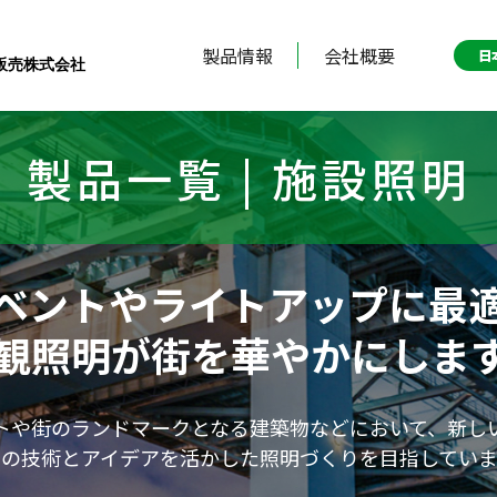
製品情報
会社概要
日
販売株式会社
製品一覧 | 施設照明
ベントやライトアップに最
観照明が街を華やかにしま
トや街のランドマークとなる建築物などにおいて、新し
自の技術とアイデアを活かした照明づくりを目指していま