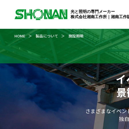
光と照明の専門メーカー
株式会社湘南工作所｜湘南工作
HOME
＞
製品について
＞
施設照明
イ
景
さまざまなイベン
独