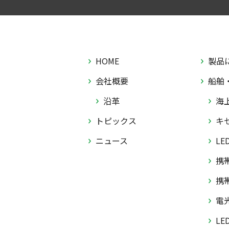
HOME
製品
会社概要
船舶
沿革
海
トピックス
キ
ニュース
LE
携
携
電
LE