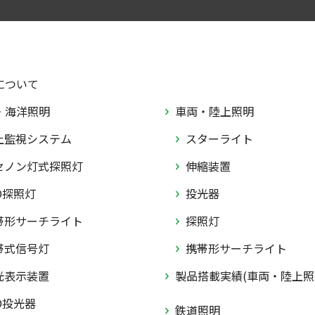
について
・海洋照明
車両・陸上照明
上監視システム
スターライト
セノン灯式探照灯
伸縮装置
D探照灯
投光器
帯形サーチライト
探照灯
帯式信号灯
携帯形サーチライト
光表示装置
製品搭載実績(車両・陸上照
D投光器
鉄道照明