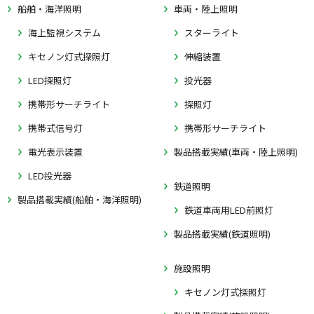
船舶・海洋照明
車両・陸上照明
海上監視システム
スターライト
キセノン灯式探照灯
伸縮装置
LED探照灯
投光器
携帯形サーチライト
探照灯
携帯式信号灯
携帯形サーチライト
電光表示装置
製品搭載実績(車両・陸上照明)
LED投光器
鉄道照明
製品搭載実績(船舶・海洋照明)
鉄道車両用LED前照灯
製品搭載実績(鉄道照明)
施設照明
キセノン灯式探照灯